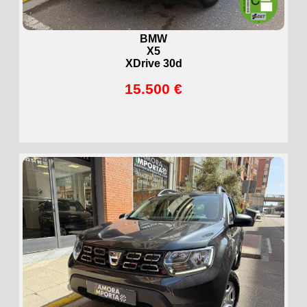
BMW
X5
XDrive 30d
15.500 €