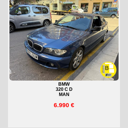
BMW
320 C D
MAN
6.990 €